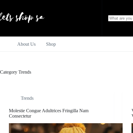
Skip
to
content
No
results
About Us
Shop
Category
Trends
Trends
Molestie Congue Adultrices Fringilla Nam
Consectetur