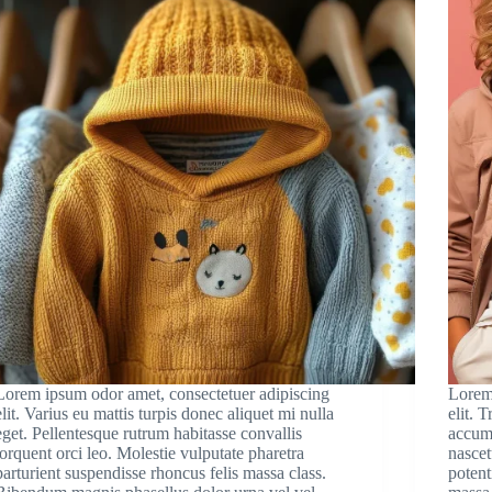
Lorem ipsum odor amet, consectetuer adipiscing
Lorem
elit. Varius eu mattis turpis donec aliquet mi nulla
elit. 
eget. Pellentesque rutrum habitasse convallis
accums
torquent orci leo. Molestie vulputate pharetra
nascet
parturient suspendisse rhoncus felis massa class.
potent