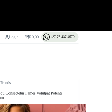
Login
R
0,00
+27 76 437 4570
Shopping
cart
Trends
squ Consectetur Fames Volutpat Potenti
am